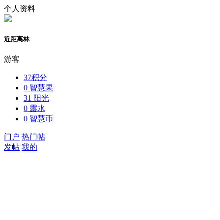
个人资料
近距离林
游客
37
积分
0
智慧果
31
阳光
0
露水
0
智慧币
门户
热门帖
发帖
我的