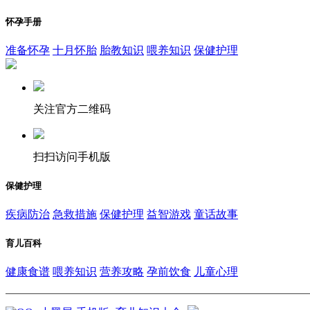
怀孕手册
准备怀孕
十月怀胎
胎教知识
喂养知识
保健护理
关注官方二维码
扫扫访问手机版
保健护理
疾病防治
急救措施
保健护理
益智游戏
童话故事
育儿百科
健康食谱
喂养知识
营养攻略
孕前饮食
儿童心理