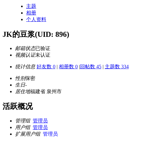
主题
相册
个人资料
JK的豆浆
(UID: 896)
邮箱状态
已验证
视频认证
未认证
统计信息
好友数 0
|
相册数 0
|
回帖数 45
|
主题数 334
性别
保密
生日
-
居住地
福建省 泉州市
活跃概况
管理组
管理员
用户组
管理员
扩展用户组
管理员