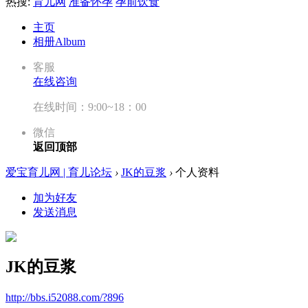
热搜:
育儿网
准备怀孕
孕前饮食
主页
相册
Album
客服
在线咨询
在线时间：9:00~18：00
微信
返回顶部
爱宝育儿网 | 育儿论坛
›
JK的豆浆
›
个人资料
加为好友
发送消息
JK的豆浆
http://bbs.i52088.com/?896