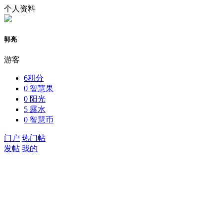
个人资料
郭亮
游客
6
积分
0
智慧果
0
阳光
5
露水
0
智慧币
门户
热门帖
发帖
我的