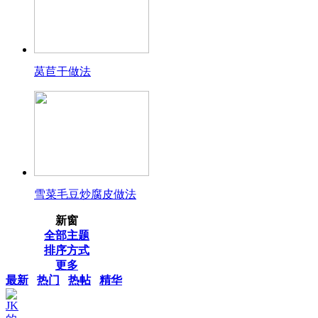
莴苣干做法
雪菜毛豆炒腐皮做法
新窗
全部主题
排序方式
更多
最新
热门
热帖
精华
JK