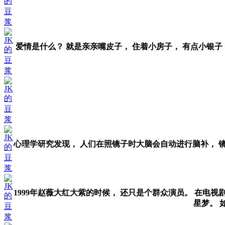
的
豆
浆
JK
爱情是什么？ 就是亲亲嘴皮子， 住着小房子， 有点小银子
的
豆
浆
JK
的
豆
浆
JK
心理学研究发现， 人们在照镜子时大脑会自动进行脑补， 镜子
的
豆
浆
JK
1999年赵薇大红大紫的时候， 还只是个群众演员。 在电
的
星梦。 如今
豆
浆