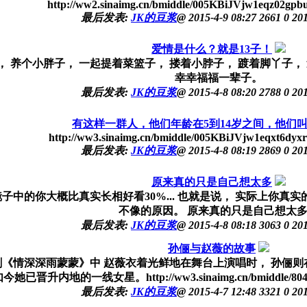
http://ww2.sinaimg.cn/bmiddle/005KBiJVjw1eqz02gpbu
最后发表:
JK的豆浆
@
2015-4-9 08:27
2661
0
201
爱情是什么？就是13子！
， 养个小胖子， 一起提着菜篮子， 搂着小脖子， 踱着脚丫子，
幸幸福福一辈子。
最后发表:
JK的豆浆
@
2015-4-8 08:20
2788
0
201
有这样一群人，他们年龄在5到14岁之间，他们叫
http://ww3.sinaimg.cn/bmiddle/005KBiJVjw1eqxt6dyxr
最后发表:
JK的豆浆
@
2015-4-8 08:19
2869
0
201
原来真的只是自己想太多
中的你大概比真实长相好看30%... 也就是说， 实际上你真
不像的原因。 原来真的只是自己想太
最后发表:
JK的豆浆
@
2015-4-8 08:18
3063
0
201
孙俪与赵薇的故事
视剧《情深深雨蒙蒙》中 赵薇衣着光鲜地在舞台上演唱时， 孙俪
她已晋升内地的一线女星。http://ww3.sinaimg.cn/bmiddle/804b6a6a
最后发表:
JK的豆浆
@
2015-4-7 12:48
3321
0
201