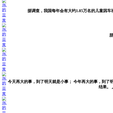
JK
的
据调查，我国每年会有大约1.85万名的儿童因
豆
浆
JK
的
豆
浆
JK
的
豆
浆
JK
今天再大的事，到了明天就是小事； 今年再大的事，到了
的
结果。
豆
浆
JK
的
豆