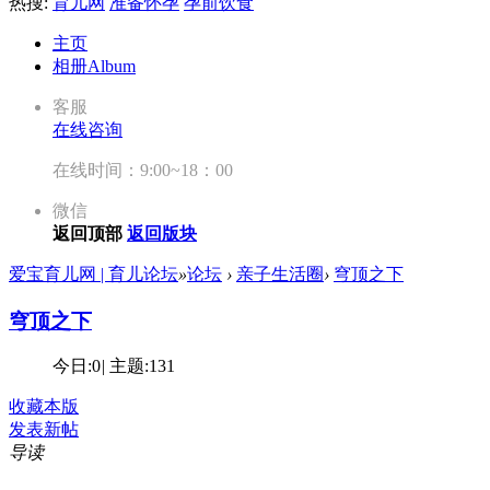
热搜:
育儿网
准备怀孕
孕前饮食
主页
相册
Album
客服
在线咨询
在线时间：9:00~18：00
微信
返回顶部
返回版块
爱宝育儿网 | 育儿论坛
»
论坛
›
亲子生活圈
›
穹顶之下
穹顶之下
今日:
0
|
主题:
131
收藏本版
发表新帖
导读