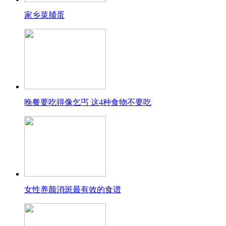
家乡菜脯蛋
晚餐要吃得像乞丐 这4种食物不要吃
女性养颜消斑最有效的食谱