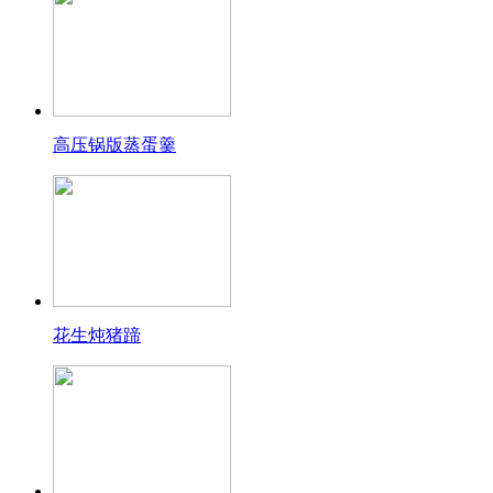
高压锅版蒸蛋羹
花生炖猪蹄