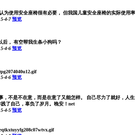
%人认为使用安全座椅很有必要， 但我国儿童安全座椅的实际使用
5-4-7
预览
以后， 有空帮我生条小狗吗？
5-4-6
预览
pg2074040u12.gif
5-4-6
预览
些事，不是不在意，而是在意了又能怎样。 自己尽力了就好，人
践了自己，辜负了岁月。晚安！net
5-4-5
预览
kxtuyyfg208c07wtvx.gif