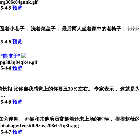
rg306c04gnnk.gif
5-4-9
预览
 逛着小巷子， 洗着菜盘子， 最后两人坐着家中的老椅子， 带带
5-4-8
预览
“熊孩子”
pg303q04qk4e.gif
5-4-8
预览
实的长相 比你自我感觉上的你要丑30％左右。 专家表示， 这就
多…
5-4-8
预览
则在旁伴舞。 孙俪和其他演员常趁着还未上场的时候， 摸摸赵薇
gw1eqsfdh9zusj208e07fq3b.jpg
5-4-7
预览