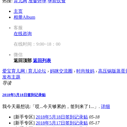
热搜:
育儿网
准备怀孕
孕前饮食
主页
相册
Album
客服
在线咨询
在线时间：9:00~18：00
微信
返回顶部
返回列表
爱宝育儿网 | 育儿论坛
›
妈咪交流圈
›
时尚辣妈
›
高压锅版蒸蛋
发布主题
导读
2018年5月18日签到记录贴
我今天最想说:「哎...今天够累的，签到来了1...」.
详细
[新手专区]
2018年5月18日签到记录贴
05-18
[新手专区]
2018年5月17日签到记录贴
05-17