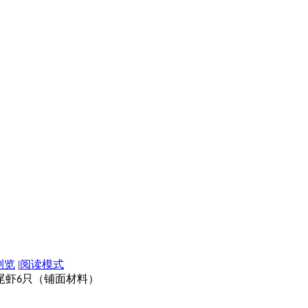
浏览
|
阅读模式
尾虾
只（铺面材料）
6