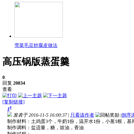
雪菜毛豆炒腐皮做法
高压锅版蒸蛋羹
0
回复
20834
查看
[复制链接]
#
1
发表于 2016-11-5 16:00:37
|
只看该作者
|
倒序
制作材料：土鸡蛋
3
个，牛奶
份，温开水
份，小葱
根，基
1
1
1
制作调料：盐适量，糖，豉油，香油
制作过程：