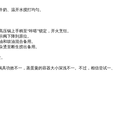
牛奶、温开水搅打均匀。
高压锅上手柄至“咔嗒”锁定，开火烹饪。
示阀下降到原位。
油和豉油混合备用。
氽烫至断生捞出备用。
食。
锅具功效不一，蒸蛋羹的容器大小深浅不一。不过，相信尝试一