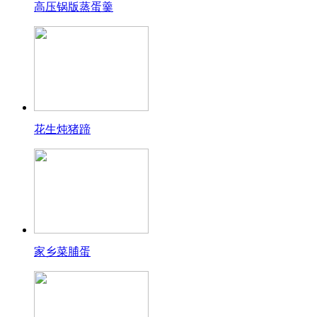
高压锅版蒸蛋羹
花生炖猪蹄
家乡菜脯蛋