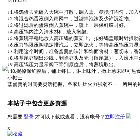
↓
将鸡蛋去壳磕入大碗中打散，调入盐、糖搅打均匀，加入
1.
↓
将混合鸡蛋液倒入筛网中，过滤掉泡沫及少许沉淀物。
2.
↓
将过滤后的蛋液倒入蒸碗中，覆上一层保鲜膜封好。
3.
↓
高压锅内注入清水
杯，放入搁架。
4.
2
↓
将蒸碗平稳地放入高压锅的蒸架上。扣好锅盖顺时针扳动
5.
↓
压力锅限压阀稳定排汽后，立即熄火，等待高压锅压力显
6.
↓
利用这个时间，准备蛋羹的味汁和饰面食材：葱切末，香
7.
↓
将基尾虾剔出沙线，剥除虾头及壳（留尾翼），入滚水中
8.
↓
高压锅压力显示阀下降到原位后，将蒸碗取出。
9.
↓
揭掉保鲜膜后，铺上虾仁，淋上味汁，撒上葱末即可热
10.
小帖士：
蒸蛋羹的时间要灵活把握。各家炉灶火力强弱不一，所用的
本帖子中包含更多资源
您需要
登录
才可以下载或查看，没有帐号？
立即注册
x