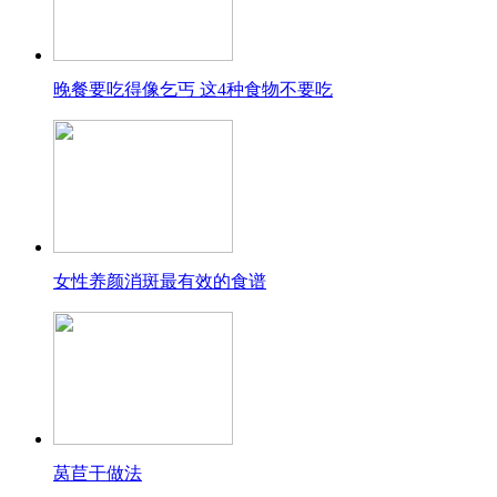
晚餐要吃得像乞丐 这4种食物不要吃
女性养颜消斑最有效的食谱
莴苣干做法